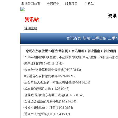
51旧货网首页
全部行业
服务项目
手机站
出售
公司
求购
资讯
资讯站
返回主站
资讯首页
新闻
二手设备
二手
|
|
|
您现在所在位置:
51旧货网首页
>
资讯频道
>
创业指南
> 创业项目
·2018年如何做回收生意，不起眼的“回收旧家电”生意，为什么有那
·未来红利何在？
(01/18 11:40)
·未来5年这些草根职业最赚钱
(06/27 08:13)
·8个适合在农村做的项目
(05/26 08:21)
·适合年轻人创业的小本生意有哪些?
(04/01 08:55)
·成本1000元赚"大钱"
(11/23 09:45)
·创业吧 兄弟!山东赛区正式起航
(11/17 09:45)
·女性适合创业的几种小店
(11/12 09:34)
·投资小赚钱快的小项目
(11/08 09:54)
·适合穷人的投资项目
(11/04 15:17)