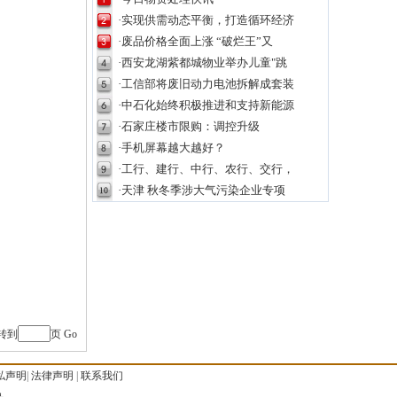
·实现供需动态平衡，打造循环经济
·废品价格全面上涨 “破烂王”又
·西安龙湖紫都城物业举办儿童"跳
·工信部将废旧动力电池拆解成套装
·中石化始终积极推进和支持新能源
·石家庄楼市限购：调控升级
·手机屏幕越大越好？
·工行、建行、中行、农行、交行，
·天津 秋冬季涉大气污染企业专项
转到
页
Go
私声明
|
法律声明
|
联系我们