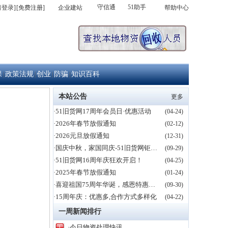
守信通
51助手
请登录]
[免费注册]
企业建站
帮助中心
保
政策法规
创业
防骗
知识百科
|
|
|
|
本站公告
更多
·51旧货网17周年会员日·优惠活动
(04-24)
·2026年春节放假通知
(02-12)
·2026元旦放假通知
(12-31)
·国庆中秋，家国同庆-51旧货网钜惠新老用户
(09-29)
·51旧货网16周年庆狂欢开启！
(04-25)
·2025年春节放假通知
(01-24)
·喜迎祖国75周年华诞，感恩特惠活动！
(09-30)
·15周年庆：优惠多,合作方式多样化
(04-22)
一周新闻排行
·今日物资处理快讯