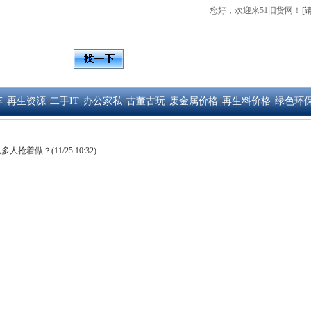
您好，欢迎来51旧货网！
[
拍卖
车
再生资源
二手IT
办公家私
古董古玩
废金属价格
再生料价格
绿色环
|
|
|
|
|
|
|
么多人抢着做？
(11/25 10:32)