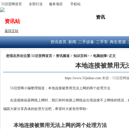
51旧货网首页
全部行业
服务项目
手机站
出售
公司
求购
资讯
拍卖
资讯站
返回主站
资讯首页
新闻
二手设备
二手车
再生资源
|
|
|
|
|
您现在所在位置:
51旧货网首页
>
资讯频道
>
知识百科>
>
电脑故障>
正文
本地连接被禁用无
https://www.51jiuhuo.com
来源：51旧货网编辑整理
51旧货网小编整理报道：本地连接被禁用无法上网的两个处理方法
在连接路由器网线上网时，我们有时候插上网线会出现连接不上网络的情况，
编跟大家分享具体的处理方法吧，希望对大家有所帮助~
本地连接被禁用无法上网的两个处理方法