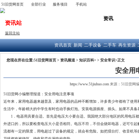
51旧货网首页
全部行业
服务项目
手机站
出售
公司
求购
资讯
拍卖
资讯站
返回主站
资讯首页
新闻
二手设备
二手车
再生资源
|
|
|
|
|
您现在所在位置:
51旧货网首页
>
资讯频道
>
知识百科>
>
安全常识>
正文
安全用
https://www.51jiuhuo.com
来源：51旧货网编辑整理
51旧货网小编整理报道：安全用电注意事项
近年来，家用电器越来越普及，家用电器的品种不断增加，许多青少年都有了使用
生活中，年龄稍大的中学生有时也动手换灯泡。安装电源插座、插头。如果不具备
1．电器用具要合适。首先是电压大小要合适。我国绝大部分地区的民用电压都是2
外进口的，所以要检查电压大小是否相符。电压不符，不但会烧坏电器，还可引起
流都有一定的限度，用电超过了设备的规定，就会有危险。如把擂台灯、收音机等
花线都有被烧坏、烧焦和产生漏电的危险。