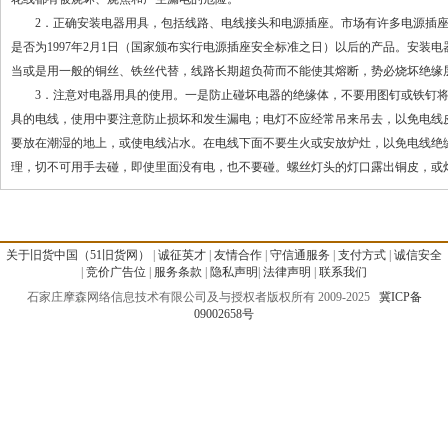
2．正确安装电器用具，包括线路、电线接头和电源插座。市场有许多电源插座
是否为1997年2月1日（国家颁布实行电源插座安全标准之日）以后的产品。安
当或是用一般的铜丝、铁丝代替，线路长期超负荷而不能使其熔断，势必烧坏绝缘
3．注意对电器用具的使用。一是防止碰坏电器的绝缘体，不要用图钉或铁钉将
具的电线，使用中要注意防止损坏和发生漏电；电灯不应经常吊来吊去，以免电线
要放在潮湿的地上，或使电线沾水。在电线下面不要生火或安放炉灶，以免电线绝
理，切不可用手去碰，即使里面没有电，也不要碰。螺丝灯头的灯口露出铜皮，或
关于旧货中国（51旧货网）
|
诚征英才
|
友情合作
|
守信通服务
|
支付方式
|
诚信安全
|
竞价广告位
|
服务条款
|
隐私声明
|
法律声明
|
联系我们
石家庄摩森网络信息技术有限公司及与授权者版权所有 2009-2025
冀ICP备
09002658号