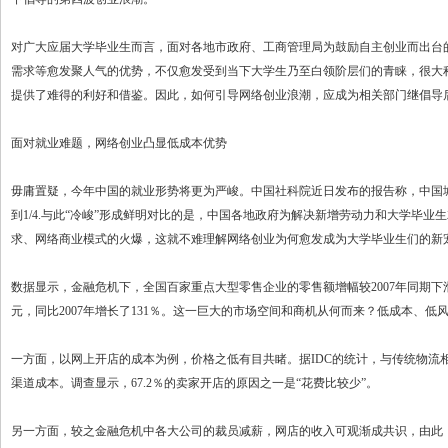
对广大应届大学毕业生而言，面对各地市政府、工商管理局为鼓励自主创业而出台
需求等愈发聚人气的优势，不仅愈发受到当下大学生乃至白领阶层们的青睐，很大
提供了难得的利好和借鉴。因此，如何引导网络创业浪潮，应成为相关部门继倡导
面对就业难题，网络创业凸显低成本优势
毋庸置疑，今年中国的就业形势将更为严峻。中国社科院近日发布的报告称，中国城镇失
到1/4.与此“冷峻”形成鲜明对比的是，中国各地政府为解决新增劳动力和大学毕
求、网络商业模式的火爆，这就不难理解网络创业为何愈发成为大学毕业生们的新
数据显示，金融危机下，全国百家重点大型零售企业的零售额增幅较2007年同期下滑近
元，同比2007年增长了131％。这一巨大的市场空间和商机从何而来？低成本、
一方面，以网上开店的成本为例，价格之低有目共睹。据IDC的统计，与传统物流相比
渠道成本。调查显示，67.2％的卖家开店的原因之一是“花费比较少”。
另一方面，较之金融危机中各大公司的裁员减薪，网店的收入可观渐成共识，由此，