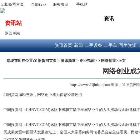
51旧货网首页
全部行业
服务项目
手机站
出售
公司
求购
资讯
拍卖
资讯站
返回主站
资讯首页
新闻
二手设备
二手车
再生资源
|
|
|
|
|
您现在所在位置:
51旧货网首页
>
资讯频道
>
创业指南>
>
网络创业>
正文
网络创业成
https://www.51jiuhuo.com
来源：51旧货网编辑整理
51旧货网编辑整理，网络创业成为信息经济热点
中国投资网（CHNVC.COM)讯眼下求职市场中应届毕业生的人头攒动和金融危机下的
中国投资网（CHNVC.COM)讯眼下求职市场中应届毕业生的人头攒动和金融危
秀成果奖暨中国经济发展论坛上，全国人大常委内务司法委员会副主任委员、民建
下倡导的第四波创业浪潮。