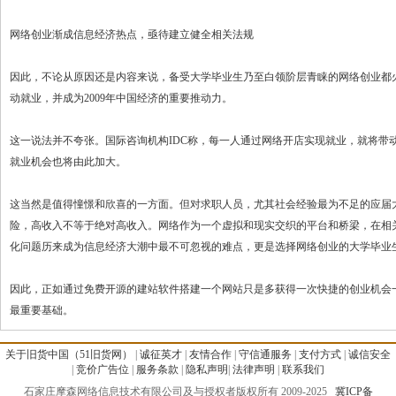
网络创业渐成信息经济热点，亟待建立健全相关法规
因此，不论从原因还是内容来说，备受大学毕业生乃至白领阶层青睐的网络创业都
动就业，并成为2009年中国经济的重要推动力。
这一说法并不夸张。国际咨询机构IDC称，每一人通过网络开店实现就业，就将带动
就业机会也将由此加大。
这当然是值得憧憬和欣喜的一方面。但对求职人员，尤其社会经验最为不足的应届
险，高收入不等于绝对高收入。网络作为一个虚拟和现实交织的平台和桥梁，在相
化问题历来成为信息经济大潮中最不可忽视的难点，更是选择网络创业的大学毕业
因此，正如通过免费开源的建站软件搭建一个网站只是多获得一次快捷的创业机会
最重要基础。
关于旧货中国（51旧货网）
|
诚征英才
|
友情合作
|
守信通服务
|
支付方式
|
诚信安全
|
竞价广告位
|
服务条款
|
隐私声明
|
法律声明
|
联系我们
石家庄摩森网络信息技术有限公司及与授权者版权所有 2009-2025
冀ICP备