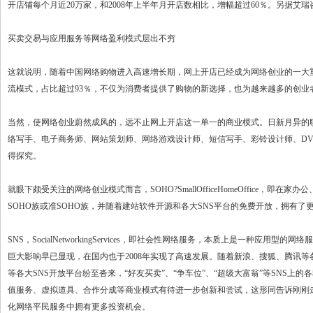
开店铺每个月近20万家，和2008年上半年月开店数相比，增幅超过60％。另据艾
买卖交易与应用服务等网络盈利模式层出不穷
这就说明，随着中国网络购物进入高速增长期，网上开店已经成为网络创业的一大重要
流模式，占比超过93％，不仅为消费者提供了购物的新选择，也为越来越多的创业
当然，使网络创业蔚然成风的，远不止网上开店这一单一的商业模式。日新月异的
络写手、电子商务师、网站策划师、网络游戏设计师、短信写手、彩铃设计师、D
得探究。
就眼下颇受关注的网络创业模式而言，SOHO?SmallOfficeHomeOffic
SOHO族或准SOHO族，并随着建站软件开源和各大SNS平台的免费开放，拥有了
SNS，SocialNetworkingServices，即社会性网络服务，本质上是一种
巨大影响早已显现，在国内也于2008年实现了高速发展。随着新浪、搜狐、腾讯等各大网
等各大SNS开放平台纷至沓来，“好友买卖”、“争车位”、“超级大富翁”等SNS
值服务、虚拟道具、合作分成等商业模式有待进一步创新和尝试，这形同告诉刚刚
化网络平民服务中拥有更多投资机会。