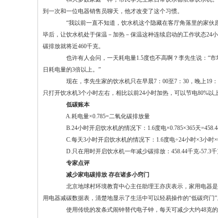
到一次和一位电器销售员聊天，他才改变了这个习惯。
“我以前一直不知道，饮水机这个隐藏在客厅角落里的家伙原来
毕后，让饮水机处于保温－加热－保温这种连续启动的工作状态24小时
碳排放就将近460千克。
也许有人会问，一天耗电量1.5度也不高啊？李先生说：“市场
日耗电量的3倍以上。”
现在，李先生家的饮水机只在早晨7：00至7：30，晚上19
只打开饮水机3个小时左右，相比以前24小时加热，可以节电80%以
低碳账本
A.耗电量×0.785=二氧化碳排放量
B.24小时开启饮水机的情况下：1.6度电×0.785×365天=458.
C.每天3小时开启饮水机的情况下：1.6度电÷24小时×3小时×0.78
D.只在用时开启饮水机一年减少碳排放：458.44千克-57.3千克=
专家点评
减少家电碳排放 存在诸多小窍门
北京地球村环境教育中心主任助理王亦庆表示，家用电器是家
用电器减碳数据表，清楚地显示了生活中可以轻易操作的“低碳窍门”
使用传统的发条式闹钟替代电子钟，每天可减少大约48克的碳