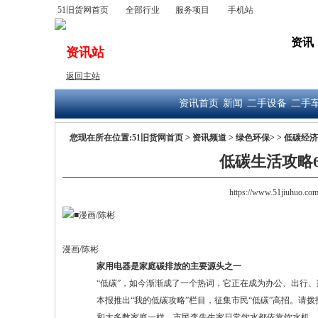
51旧货网首页
全部行业
服务项目
手机站
出售
公司
求购
资讯
资讯站
返回主站
资讯首页
新闻
二手设备
二手
|
|
|
您现在所在位置:
51旧货网首页
>
资讯频道
>
绿色环保>
>
低碳经济
低碳生活攻略6
https://www.51jiuhuo.co
漫画/陈彬
家用电器是家庭碳排放的主要源头之一
“低碳”，如今渐渐成了一个热词，它正在成为办公、出行、
本报推出“我的低碳攻略”栏目，征集市民“低碳”高招。请拨打本报
和大多数家庭一样，市民李先生家日常饮水都依靠饮水机。入