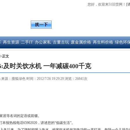
您好，欢迎来51旧货网！
[
拍卖
车
再生资源
二手IT
办公家私
古董古玩
废金属价格
再生料价格
绿色环
|
|
|
|
|
|
|
>
正文
:及时关饮水机 一年减碳400千克
m
来源：搜狐绿色 时间：2012/7/26 19:29:29 浏览：26841次
家居等名词的定语或前缀。
热线电话65902020，讲述您的“低碳生活”。
冬以来，为了随时能喝上热水，他家饮水机的加热功能一直打开，每隔一会儿就自