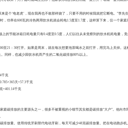
是个‘电老虎’，现在我再也不敢那样烧了，只要不用的时候我就把它断电。”李先
，功率在600瓦的冷热两用饮水机就会耗电1.5度至1.7度，这样算下来，仅一个家
上的节能冰箱日耗电量只有0.4度至0.5度，人们以往从未觉察到的饮水机耗电量，
：00至21：30打开。如果是周末，就在每次想要泡茶喝水之前打开，用完马上关掉。
上。同样，也减少因饮水机而产生的二氧化碳排放80%以上。
44千克
5×365天=57.3千克
401.14千克
庭碳排放的主要源头之一，很多不被重视的小细节其实都是碳排放“大户”。他向市
。
排放量。使用传统牙刷替代电动牙刷，每天可减少48克碳排放量。把在电动跑步机上