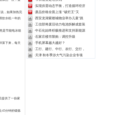
·实现供需动态平衡，打造循环经济
·废品价格全面上涨 “破烂王”又
生说，如果加热完
·西安龙湖紫都城物业举办儿童"跳
庭用饮水机一年的
·工信部将废旧动力电池拆解成套装
·中石化始终积极推进和支持新能源
竟然是节能电冰箱
·石家庄楼市限购：调控升级
·手机屏幕越大越好？
这样算下来，每天
·工行、建行、中行、农行、交行，
·天津 秋冬季涉大气污染企业专项
民提供了一份家
45分钟的锻炼