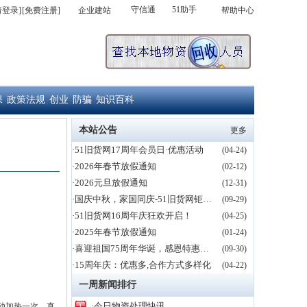
守信通
51助手
请登录]
[免费注册]
企业建站
帮助中心
保
政策法规
创业
防骗
知识百科
|
|
|
|
本站公告
更多
·51旧货网17周年会员日·优惠活动
(04-24)
·2026年春节放假通知
(02-12)
·2026元旦放假通知
(12-31)
·国庆中秋，家国同庆-51旧货网钜惠新老用户
(09-29)
·51旧货网16周年庆狂欢开启！
(04-25)
·2025年春节放假通知
(01-24)
·喜迎祖国75周年华诞，感恩特惠活动！
(09-30)
·15周年庆：优惠多,合作方式多样化
(04-22)
一周新闻排行
·今日物资处理快讯
动加热一次，直